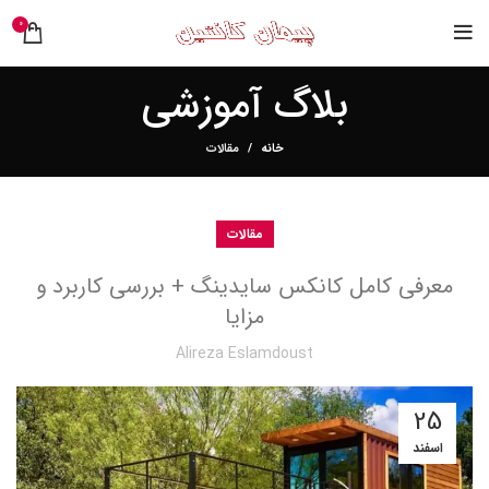
0
بلاگ آموزشی
خانه
مقالات
مقالات
معرفی کامل کانکس سایدینگ + بررسی کاربرد و
مزایا
Alireza Eslamdoust
25
اسفند