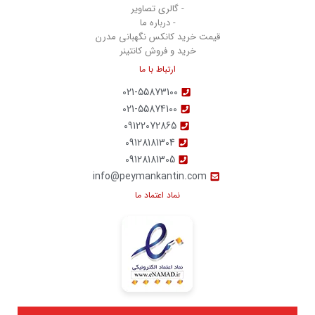
- گالری تصاویر
- درباره ما
قیمت خرید کانکس نگهبانی مدرن
خرید و فروش کانتینر
ارتباط با ما
021-55873100
021-55874100
09122072865
09128181304
09128181305
info@peymankantin.com
نماد اعتماد ما