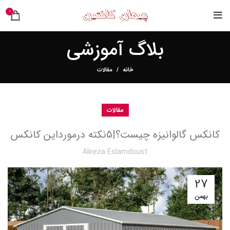
0
بلاگ آموزشی
خانه
مقالات
مقالات
کانکس گالوانیزه چیست؟|5نکته درمورداین کانکس
Alireza Eslamdoust
27
بهمن