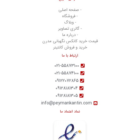
- صفحه اصلی
- فروشگاه
- وبلاگ
- گالری تصاویر
- درباره ما
قیمت خرید کانکس نگهبانی مدرن
خرید و فروش کانتینر
ارتباط با ما
021-55873100
021-55874100
09122072865
09128181304
09128181305
info@peymankantin.com
نماد اعتماد ما