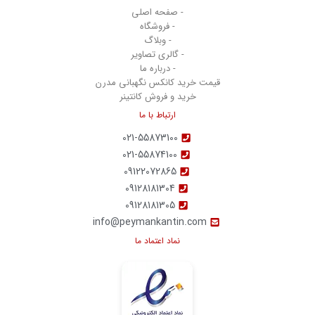
- صفحه اصلی
- فروشگاه
- وبلاگ
- گالری تصاویر
- درباره ما
قیمت خرید کانکس نگهبانی مدرن
خرید و فروش کانتینر
ارتباط با ما
021-55873100
021-55874100
09122072865
09128181304
09128181305
info@peymankantin.com
نماد اعتماد ما