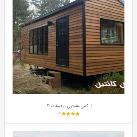
کانکس ۱۵متری نما سایدینگ