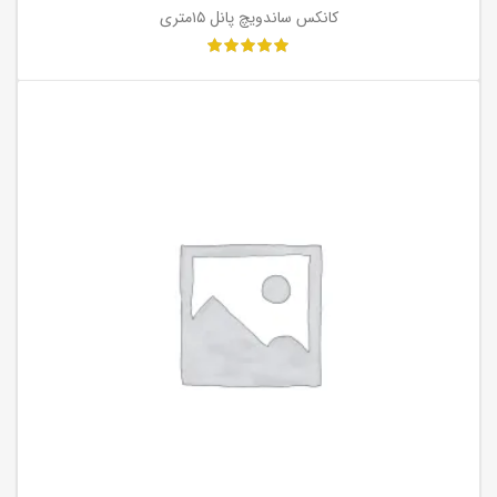
کانکس ساندویچ پانل ۱۵متری