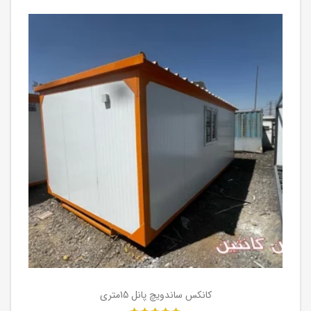
کانکس ساندویچ پانل 15متری