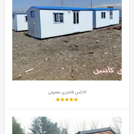
کانکس ۱۵متری معمولی