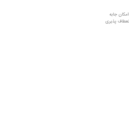
مکان جابه
انعطاف پذیری