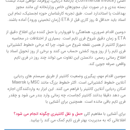
اصلی (Commercial Invoice)، بارنامه دریایی، پروفرما، گواهی مبدا، لیست
بسته بندی و در صورت نیاز، مجوزهای خاص وزارتخانه ای مانند مجوز
بهداشت یا استاندارد است. طبق تجربه کارشناسان حوزه لجستیک، تمام این
اسناد باید حداقل ۵ روز کاری قبل از ETA (زمان تخمینی ورود) آماده باشند.
دومین اقدام ضروری، هماهنگی با فورواردر یا حمل کننده برای اطلاع دقیق از
ETA و زمان دقیق شروع فری تایم است. بسیاری از اختلافات در محاسبه
دموراژ کانتینر از همین نقطه شروع می شود، چرا که برخی خطوط کشتیرانی
فری تایم را از روز ورود کشتی حساب می کنند و برخی از روز تحویل اسناد یا
اطلاع رسانی رسمی. دانستن این تفاوت می تواند چند روز در فری تایم
واقعی صرفه جویی کند.
سومین اقدام مهم، پیگیری وضعیت کانتینر از طریق سیستم های ردیابی
آنلاین خطوط کشتیرانی است. اکثر خطوط بزرگ مانند MSC یا Maersk
امکان ردیابی آنلاین کانتینر را فراهم می کنند. این ابزار به واردکنندگان اجازه
می دهد دقیقا بدانند کانتینر کجاست، چه زمانی وارد بندر می شود و چقدر
فری تایم باقی مانده است. همچنین برای آشنایی با
برای آشنایی با مفاهیم کلی
حمل و نقل کانتینری چگونه انجام می شود؟
اطلاعاتی که به مدیریت بهتر فری تایم کمک می کند را بیابید.