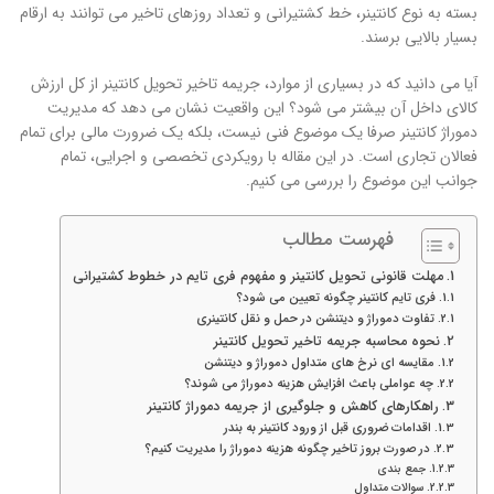
بسته به نوع کانتینر، خط کشتیرانی و تعداد روزهای تاخیر می توانند به ارقام
بسیار بالایی برسند.
آیا می دانید که در بسیاری از موارد، جریمه تاخیر تحویل کانتینر از کل ارزش
کالای داخل آن بیشتر می شود؟ این واقعیت نشان می دهد که مدیریت
دموراژ کانتینر صرفا یک موضوع فنی نیست، بلکه یک ضرورت مالی برای تمام
فعالان تجاری است. در این مقاله با رویکردی تخصصی و اجرایی، تمام
جوانب این موضوع را بررسی می کنیم.
فهرست مطالب
مهلت قانونی تحویل کانتینر و مفهوم فری تایم در خطوط کشتیرانی
فری تایم کانتینر چگونه تعیین می شود؟
تفاوت دموراژ و دیتنشن در حمل و نقل کانتینری
نحوه محاسبه جریمه تاخیر تحویل کانتینر
مقایسه ای نرخ های متداول دموراژ و دیتنشن
چه عواملی باعث افزایش هزینه دموراژ می شوند؟
راهکارهای کاهش و جلوگیری از جریمه دموراژ کانتینر
اقدامات ضروری قبل از ورود کانتینر به بندر
در صورت بروز تاخیر چگونه هزینه دموراژ را مدیریت کنیم؟
جمع بندی
سوالات متداول