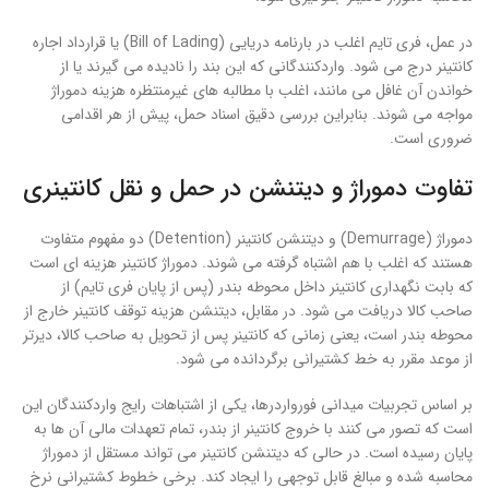
در عمل، فری تایم اغلب در بارنامه دریایی (Bill of Lading) یا قرارداد اجاره
کانتینر درج می شود. واردکنندگانی که این بند را نادیده می گیرند یا از
خواندن آن غافل می مانند، اغلب با مطالبه های غیرمنتظره هزینه دموراژ
مواجه می شوند. بنابراین بررسی دقیق اسناد حمل، پیش از هر اقدامی
ضروری است.
تفاوت دموراژ و دیتنشن در حمل و نقل کانتینری
دموراژ (Demurrage) و دیتنشن کانتینر (Detention) دو مفهوم متفاوت
هستند که اغلب با هم اشتباه گرفته می شوند. دموراژ کانتینر هزینه ای است
که بابت نگهداری کانتینر داخل محوطه بندر (پس از پایان فری تایم) از
صاحب کالا دریافت می شود. در مقابل، دیتنشن هزینه توقف کانتینر خارج از
محوطه بندر است، یعنی زمانی که کانتینر پس از تحویل به صاحب کالا، دیرتر
از موعد مقرر به خط کشتیرانی برگردانده می شود.
بر اساس تجربیات میدانی فورواردرها، یکی از اشتباهات رایج واردکنندگان این
است که تصور می کنند با خروج کانتینر از بندر، تمام تعهدات مالی آن ها به
پایان رسیده است. در حالی که دیتنشن کانتینر می تواند مستقل از دموراژ
محاسبه شده و مبالغ قابل توجهی را ایجاد کند. برخی خطوط کشتیرانی نرخ