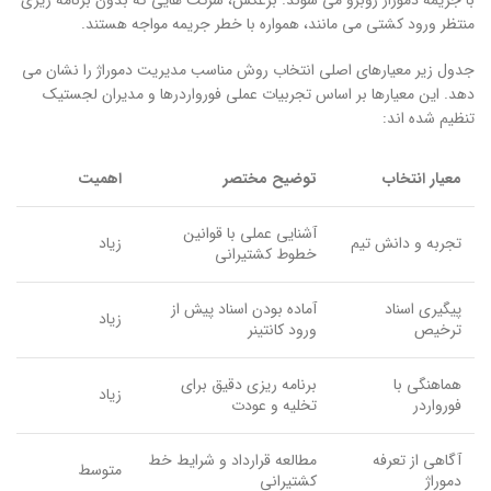
منتظر ورود کشتی می مانند، همواره با خطر جریمه مواجه هستند.
جدول زیر معیارهای اصلی انتخاب روش مناسب مدیریت دموراژ را نشان می
دهد. این معیارها بر اساس تجربیات عملی فورواردرها و مدیران لجستیک
تنظیم شده اند:
معیار انتخاب
توضیح مختصر
اهمیت
آشنایی عملی با قوانین
تجربه و دانش تیم
زیاد
خطوط کشتیرانی
پیگیری اسناد
آماده بودن اسناد پیش از
زیاد
ترخیص
ورود کانتینر
هماهنگی با
برنامه ریزی دقیق برای
زیاد
فورواردر
تخلیه و عودت
آگاهی از تعرفه
مطالعه قرارداد و شرایط خط
متوسط
دموراژ
کشتیرانی