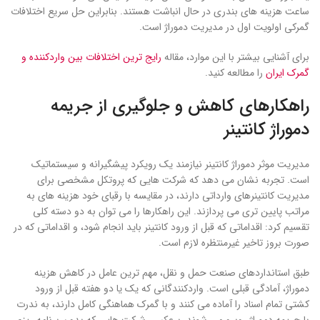
ساعت هزینه های بندری در حال انباشت هستند. بنابراین حل سریع اختلافات
گمرکی اولویت اول در مدیریت دموراژ است.
برای آشنایی بیشتر با این موارد، مقاله
رایج ترین اختلافات بین واردکننده و
گمرک ایران
را مطالعه کنید.
راهکارهای کاهش و جلوگیری از جریمه
دموراژ کانتینر
مدیریت موثر دموراژ کانتینر نیازمند یک رویکرد پیشگیرانه و سیستماتیک
است. تجربه نشان می دهد که شرکت هایی که پروتکل مشخصی برای
مدیریت کانتینرهای وارداتی دارند، در مقایسه با رقبای خود هزینه های به
مراتب پایین تری می پردازند. این راهکارها را می توان به دو دسته کلی
تقسیم کرد: اقداماتی که قبل از ورود کانتینر باید انجام شود، و اقداماتی که در
صورت بروز تاخیر غیرمنتظره لازم است.
طبق استانداردهای صنعت حمل و نقل، مهم ترین عامل در کاهش هزینه
دموراژ، آمادگی قبلی است. واردکنندگانی که یک یا دو هفته قبل از ورود
کشتی تمام اسناد را آماده می کنند و با گمرک هماهنگی کامل دارند، به ندرت
با جریمه دموراژ روبرو می شوند. برعکس، شرکت هایی که بدون برنامه ریزی