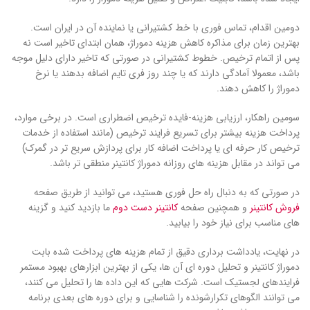
دومین اقدام، تماس فوری با خط کشتیرانی یا نماینده آن در ایران است.
بهترین زمان برای مذاکره کاهش هزینه دموراژ، همان ابتدای تاخیر است نه
پس از اتمام ترخیص. خطوط کشتیرانی در صورتی که تاخیر دارای دلیل موجه
باشد، معمولا آمادگی دارند که یا چند روز فری تایم اضافه بدهند یا نرخ
دموراژ را کاهش دهند.
سومین راهکار، ارزیابی هزینه-فایده ترخیص اضطراری است. در برخی موارد،
پرداخت هزینه بیشتر برای تسریع فرایند ترخیص (مانند استفاده از خدمات
ترخیص کار حرفه ای یا پرداخت اضافه کار برای پردازش سریع تر در گمرک)
می تواند در مقابل هزینه های روزانه دموراژ کانتینر منطقی تر باشد.
در صورتی که به دنبال راه حل فوری هستید، می توانید از طریق صفحه
فروش کانتینر
و همچنین صفحه
کانتینر دست دوم
ما بازدید کنید و گزینه
های مناسب برای نیاز خود را بیابید.
در نهایت، یادداشت برداری دقیق از تمام هزینه های پرداخت شده بابت
دموراژ کانتینر و تحلیل دوره ای آن ها، یکی از بهترین ابزارهای بهبود مستمر
فرایندهای لجستیک است. شرکت هایی که این داده ها را تحلیل می کنند،
می توانند الگوهای تکرارشونده را شناسایی و برای دوره های بعدی برنامه