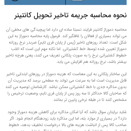
نحوه محاسبه جریمه تاخیر تحویل کانتینر
محاسبه دموراژ کانتینر فرایند نسبتا ساده ای دارد اما پیچیدگی های مخفی آن
می تواند بسیاری از فعالان را غافلگیر کند. فرمول پایه محاسبه دموراژ به این
شکل است: تعداد روزهای تاخیر (پس از پایان فری تایم) ضربدر نرخ روزانه
دموراژ تعیین شده توسط خط کشتیرانی. اما نکته مهم این است که اغلب
خطوط کشتیرانی نرخ را به صورت پلکانی تعریف می کنند، یعنی هرچه تاخیر
بیشتر باشد، نرخ روزانه هم افزایش می یابد.
این ساختار پلکانی به این معناست که هزینه دموراژ در روزهای ابتدایی تاخیر
قابل مدیریت است اما به سرعت می تواند به سطحی برسد که مدیریت آن
بدون مذاکره جدی با خط کشتیرانی ممکن نباشد. کارشناسان توصیه می کنند
که صاحبان کالا حداکثر تا سه روز پس از پایان فری تایم، وضعیت ترخیص را
مشخص کنند تا در طبقه نرخی پایین تر بمانند.
شاید برایتان سوال باشد که آیا امکان مذاکره برای کاهش هزینه دموراژ وجود
دارد؟ در بسیاری از موارد بله، اما این مذاکره باید زودهنگام انجام شود. اگر
صاحب کالا پس از انباشت هزینه های بالا درخواست تخفیف بدهد، خطوط