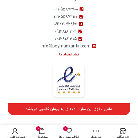
021-55873100
021-55874100
09122072865
09128181304
09128181305
info@peymankantin.com
نماد اعتماد ما
تمامی حقوق این سایت متعلق به
پیمان کانتین
میباشد.
0
0
فروشگاه
سایدبار
علاقه مندی ها
محصول
حساب کاربری من