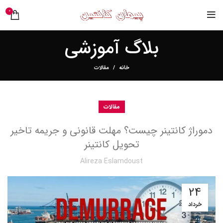
0
بلاگ آموزشی
خانه
مقالات
مقالات
دموراژ کانتینر چیست؟ مهلت قانونی و جریمه تاخیر
تحویل کانتینر
Alireza Eslamdoust
24
خرداد