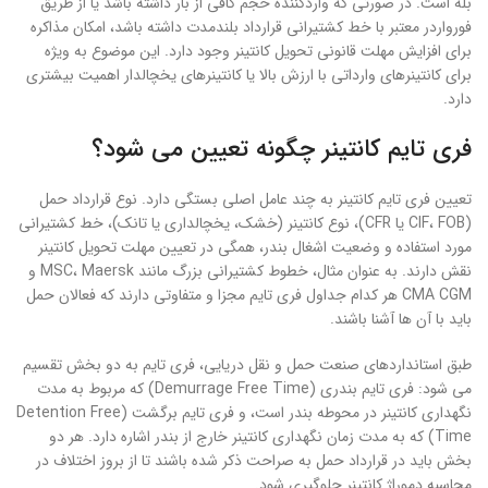
بله است. در صورتی که واردکننده حجم کافی از بار داشته باشد یا از طریق
فورواردر معتبر با خط کشتیرانی قرارداد بلندمدت داشته باشد، امکان مذاکره
برای افزایش مهلت قانونی تحویل کانتینر وجود دارد. این موضوع به ویژه
برای کانتینرهای وارداتی با ارزش بالا یا کانتینرهای یخچالدار اهمیت بیشتری
دارد.
فری تایم کانتینر چگونه تعیین می شود؟
تعیین فری تایم کانتینر به چند عامل اصلی بستگی دارد. نوع قرارداد حمل
(CIF، FOB یا CFR)، نوع کانتینر (خشک، یخچالداری یا تانک)، خط کشتیرانی
مورد استفاده و وضعیت اشغال بندر، همگی در تعیین مهلت تحویل کانتینر
نقش دارند. به عنوان مثال، خطوط کشتیرانی بزرگ مانند MSC، Maersk و
CMA CGM هر کدام جداول فری تایم مجزا و متفاوتی دارند که فعالان حمل
باید با آن ها آشنا باشند.
طبق استانداردهای صنعت حمل و نقل دریایی، فری تایم به دو بخش تقسیم
می شود: فری تایم بندری (Demurrage Free Time) که مربوط به مدت
نگهداری کانتینر در محوطه بندر است، و فری تایم برگشت (Detention Free
Time) که به مدت زمان نگهداری کانتینر خارج از بندر اشاره دارد. هر دو
بخش باید در قرارداد حمل به صراحت ذکر شده باشند تا از بروز اختلاف در
محاسبه دموراژ کانتینر جلوگیری شود.