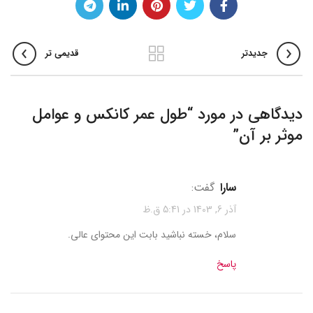
جدیدتر
قدیمی تر
دیدگاهی در مورد “
طول عمر کانکس و عوامل
موثر بر آن
”
سارا
گفت:
آذر 6, 1403 در 5:41 ق.ظ
سلام، خسته نباشید بابت این محتوای عالی.
پاسخ