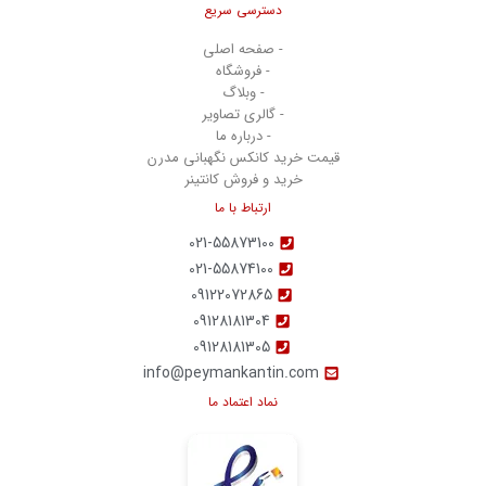
دسترسی سریع
- صفحه اصلی
- فروشگاه
- وبلاگ
- گالری تصاویر
- درباره ما
قیمت خرید کانکس نگهبانی مدرن
خرید و فروش کانتینر
ارتباط با ما
021-55873100
021-55874100
09122072865
09128181304
09128181305
info@peymankantin.com
نماد اعتماد ما