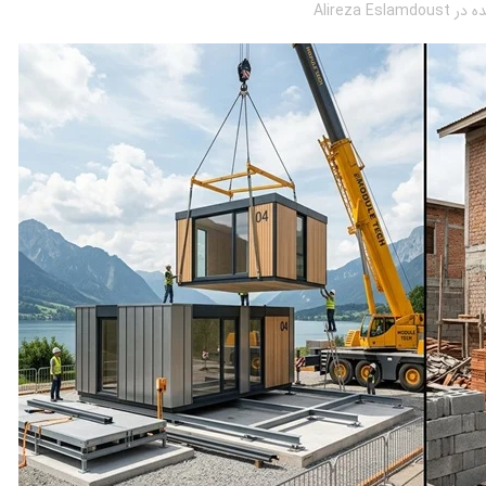
ه در
Alireza Eslamdoust