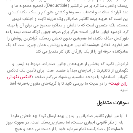
ریسک واقعی، مذاکره بر سر فرانشیز (Deductible)، تجمیع محموله ها و
عقد قرارداد سالانه، و انتخاب مسیرها و کشتی های کم ریسک. نکته کلیدی
این است که هزینه بیمه کانتینر صادراتی یک هزینه ثابت و اجتناب ناپذیر
نیست، بلکه متغیری است که با دانش و مذاکره صحیح می توان آن را بهینه
کرد. توصیه نهایی ما این است: هرگز برای صرفه جویی کوتاه مدت، بیمه را به
طور کامل حذف نکنید، اما همچنین بدون تحلیل ریسک، گرانترین پوشش را
هم نخرید. تعادل هوشمندانه بین هزینه و پوشش، همان چیزی است که یک
صادرکننده حرفه ای را از یک بازرگان تازه کار متمایز می کند.
فراموش نکنید که بخشی از هزینه‌های جانبی صادرات، مربوط به ایمنی و
نگهداری از کانتینرها در انبارهای مبدأ یا مقصد است. برای تأمین یک کانکس
نگهبانی استاندارد با بودجه مناسب، پیشنهاد می‌کنم صفحه «
کانکس نگهبانی
ارزان قیمت
» را در سایت ما بررسی کنید تا با گزینه‌های مقرون‌به‌صرفه آشنا
شوید.
سوالات متداول
آیا می توان کانتینر صادراتی را بدون بیمه ارسال کرد؟ چه خطری دارد؟
بله از نظر قانونی اجباری نیست، اما بسیار پرریسک است. در صورت بروز
خسارت کل، صادرکننده تمام سرمایه خود را از دست می دهد و هیچ