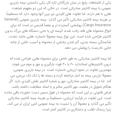
یکی از اشتباهات رایج در میان بازرگانان تازه کار، یکی دانستن بیمه باربری
عمومی با بیمه کانتینر صادراتی است. در حالی که این دو مفهوم شباهت
هایی با هم دارند، اما تفاوت های کلیدی نیز بین آنها وجود دارد که مستقیماً
بر هزینه بیمه کانتینر صادراتی تأثیر می گذارد. بیمه باربری عمومی (General
Cargo Insurance) پوششی گسترده تر و بعضاً قدیمی تر است که برای
انواع محموله های فله، پالت شده، کیسه ای یا حتی دستگاه های بزرگ بدون
کانتینر طراحی شده است. این نوع بیمه معمولاً خسارت هایی مانند نشت،
شکستگی بسته بندی، گم شدن بخشی از محموله و آسیب ناشی از جابه
جایی نادرست را پوشش می دهد.
اما بیمه کانتینر صادراتی به طور خاص برای محموله هایی طراحی شده که
درون کانتینرهای استاندارد ۲۰ یا ۴۰ فوت بارگیری و مهر و موم می شوند.
مهمترین تفاوت در نحوه ارزیابی خسارت است. در بیمه باربری عمومی،
معمولاً بازرس بیمه به انبار مراجعه کرده و بسته ها را تک تک بررسی می
کند. اما در بیمه کانتینر صادراتی، مهر و شماره کانتینر نقش کلیدی دارد. اگر
هنگام تحویل در مقصد، مهر کانتینر سالم و با اسناد مطابقت داشته باشد،
فرض قانونی بر این است که محموله در طول مسیر دست نخورده باقی مانده
است. این تفاوت در فرآیند ارزیابی، مستقیماً بر هزینه بیمه کانتینر صادراتی
تأثیر می گذارد و معمولاً آن را نسبت به بیمه عمومی کمی ارزان تر می کند،
زیرا ریسک تقلب و دستکاری در کانتینر کمتر است.