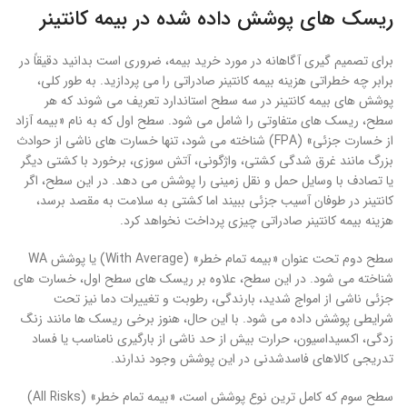
ریسک های پوشش داده شده در بیمه کانتینر
برای تصمیم گیری آگاهانه در مورد خرید بیمه، ضروری است بدانید دقیقاً در
برابر چه خطراتی هزینه بیمه کانتینر صادراتی را می پردازید. به طور کلی،
پوشش های بیمه کانتینر در سه سطح استاندارد تعریف می شوند که هر
سطح، ریسک های متفاوتی را شامل می شود. سطح اول که به نام «بیمه آزاد
از خسارت جزئی» (FPA) شناخته می شود، تنها خسارت های ناشی از حوادث
بزرگ مانند غرق شدگی کشتی، واژگونی، آتش سوزی، برخورد با کشتی دیگر
یا تصادف با وسایل حمل و نقل زمینی را پوشش می دهد. در این سطح، اگر
کانتینر در طوفان آسیب جزئی ببیند اما کشتی به سلامت به مقصد برسد،
هزینه بیمه کانتینر صادراتی چیزی پرداخت نخواهد کرد.
سطح دوم تحت عنوان «بیمه تمام خطر» (With Average) یا پوشش WA
شناخته می شود. در این سطح، علاوه بر ریسک های سطح اول، خسارت های
جزئی ناشی از امواج شدید، بارندگی، رطوبت و تغییرات دما نیز تحت
شرایطی پوشش داده می شود. با این حال، هنوز برخی ریسک ها مانند زنگ
زدگی، اکسیداسیون، حرارت بیش از حد ناشی از بارگیری نامناسب یا فساد
تدریجی کالاهای فاسدشدنی در این پوشش وجود ندارند.
سطح سوم که کامل ترین نوع پوشش است، «بیمه تمام خطر» (All Risks)