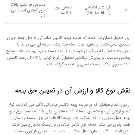
پذیرش فرانشیز بالاتر،
فرانشیز انتخابی
کاهش نرخ
7
نرخ کمتری ایجاد می
(Deductible)
تا 0.3%
کند
این جدول نشان می دهد که هزینه بیمه کانتینر صادراتی حاصل جمع جبری
چندین عامل مثبت و منفی است. یک صادرکننده حرفه ای می تواند با
مدیریت عواملی که در کنترل خود دارد (مانند بسته بندی بهتر، انتخاب سطح
پوشش مناسب، و پذیرش فرانشیز معقول)، نرخ نهایی را تا ۴۰ درصد کاهش
دهد، بدون اینکه ریسک اصلی را نادیده گرفته باشد.
نقش نوع کالا و ارزش آن در تعیین حق بیمه
از میان تمام عواملی که بر هزینه بیمه کانتینر صادراتی تأثیر می گذارند، نوع
کالا و ارزش آن دو متغیری هستند که بیشترین وزن را در محاسبه نرخ حق
بیمه حمل دریایی دارند. شرکت های بیمه کالاها را در چهار دسته ریسکی
طبقه بندی می کنند. دسته اول شامل کالاهای با ریسک بسیار پایین مانند
آهن آلات، سنگ، سیمان، زغال سنگ و محصولات معدنی فرآوری نشده