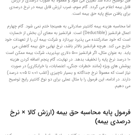
قبل توضیح داده شد تعیین می شود و معمولاً به صورت درصدی از ارزش
قابل بیمه اعلام می گردد. گام سوم، ضرب ارزش قابل بیمه در نرخ درصدی
برای یافتن مبلغ پایه حق بیمه است.
اما محاسبه هزینه بیمه کانتینر صادراتی به همینجا ختم نمی شود. گام چهارم
اعمال فرانشیز (Deductible) است. فرانشیز به معنای آن بخش از خسارت
است که خود صادرکننده می پذیرد بپردازد و شرکت بیمه آن را از تعهدات خود
خارج می کند. هرچه فرانشیز بالاتر باشد، نرخ نهایی حق بیمه کاهش می
یابد. به عنوان مثال، اگر فرانشیز ۵۰۰ دلاری بپذیرید، شرکت بیمه ممکن است
۱۰ درصد نرخ پایه را تخفیف بدهد. در نهایت، گام پنجم اضافه کردن هزینه
پوشش های ویژه (مانند خطرات جنگی، اعتصابات، یا خرابکاری) در صورت
نیاز است که معمولاً نرخ جداگانه و بسیار ناچیزی (اغلب ۰٫۰۱ تا ۰٫۰۵ درصد)
دارند. در ادامه، این فرمول را با مثال عملی برای دو نوع کانتینر رایج توضیح
می دهیم.
فرمول پایه محاسبه حق بیمه (ارزش کالا × نرخ
درصدی بیمه)