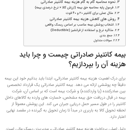
نحوه محاسبه گام به گام هزینه بیمه کانتینر صادراتی
فرمول پایه محاسبه حق بیمه (ارزش کالا × نرخ درصدی بیمه)
مثال عملی برای کانتینر ۲۰ و ۴۰ فوت
روش های کاهش هزینه بیمه کانتینر صادراتی
انتخاب پوشش بیمه مناسب بر اساس ریسک واقعی
مذاکره نرخ و استفاده از فرانشیز (Deductible)
جمع بندی
سوالات متداول
بیمه کانتینر صادراتی چیست و چرا باید
هزینه آن را بپردازیم؟
برای درک اهمیت هزینه بیمه کانتینر صادراتی، ابتدا باید بدانیم خود این بیمه
دقیقاً چه پوششی ارائه می دهد. بیمه کانتینر صادراتی یک قرارداد تخصصی
بین صادرکننده (یا واردکننده) و شرکت بیمه است که بر اساس آن، شرکت
بیمه در قبال دریافت حق بیمه مشخص، خسارت های وارده به کالاهای داخل
کانتینر را در طول مسیر حمل دریایی جبران می کند. این پوشش معمولاً از
لحظه تحویل کالا به باربری در مبدأ تا زمان تحویل به گیرنده در مقصد نهایی
اعتبار دارد.
دلیل اصلی پرداخت هزینه بیمه کانتینر صادراتی، مدیریت ریسک مالی است.