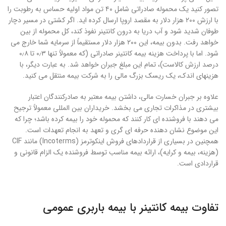
تصور کنید یک محموله صادراتی شامل ۴۰ تن مواد اولیه حساس به رطوبت را
با ارزش ۲۰۰ هزار دلار به مقصد اروپا ارسال کرده اید. اگر کشتی در مسیر دچار
طوفان شدید شود و آب دریا به درون کانتینر نفوذ کند، کل محموله از بین
خواهد رفت. بدون بیمه، این ۲۰۰ هزار دلار مستقیماً از سرمایه شما خارج می
شود. اما با پرداخت هزینه بیمه کانتینر صادراتی (که معمولاً تنها ۰٫۳ تا ۰٫۸
درصد ارزش کالاست)، تمام این مبلغ جبران خواهد شد. به عبارت دیگر، با
هزینهای اندک، یک ریسک بزرگ مالی را به شرکت بیمه منتقل می کنید.
علاوه بر جبران خسارت مالی، داشتن بیمه معتبر به صادرکنندگان اعتبار
بیشتری در مذاکرات تجاری می بخشد. خریداران بین المللی معمولاً ترجیح
می دهند با فروشنده ای کار کنند که محموله خود را بیمه کرده باشد؛ چرا که
این موضوع نشان دهنده حرفه ای گری و تعهد به انجام تعهدات است.
همچنین در بسیاری از قراردادهای فروش اینکوترمز (Incoterms) مانند CIF
(هزینه، بیمه و کرایه)، ارائه بیمه مناسب توسط فروشنده یک الزام قانونی و
قراردادی است.
تفاوت بیمه کانتینر با بیمه باربری عمومی