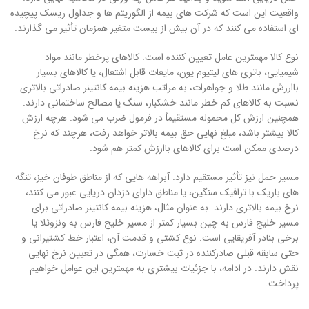
واقعیت این است که شرکت های بیمه از الگوریتم ها و جداول ریسک پیچیده
ای استفاده می کنند که در آن بیش از بیست متغیر همزمان تأثیر می گذارند.
نوع کالا مهمترین عامل تعیین کننده است. کالاهای پرخطر مانند مواد
شیمیایی، باتری های لیتیوم یون، مایعات قابل اشتعال، یا کالاهای بسیار
باارزش مانند طلا و جواهرات، به مراتب هزینه بیمه کانتینر صادراتی بالاتری
نسبت به کالاهای کم خطر مانند خشکبار، سنگ یا مصالح ساختمانی دارند.
همچنین ارزش کل محموله مستقیماً در فرمول ضرب می شود. هرچه ارزش
کالا بیشتر باشد، مبلغ نهایی حق بیمه بالاتر خواهد رفت، هرچند که نرخ
درصدی ممکن است برای کالاهای باارزش کمتر هم شود.
مسیر حمل نیز تأثیر مستقیم دارد. آبراهه هایی که از مناطق طوفان خیز، تنگه
های باریک با ترافیک سنگین، یا مناطق دارای دزدان دریایی عبور می کنند،
نرخ بیمه بالاتری دارند. به عنوان مثال، هزینه بیمه کانتینر صادراتی برای
مسیر خلیج فارس به چین بسیار کمتر از مسیر خلیج فارس به ونزوئلا یا
برخی بنادر آفریقایی است. نوع کشتی و قدمت آن، اعتبار خط کشتیرانی و
حتی سابقه قبلی صادرکننده در ثبت خسارت، همگی در تعیین نرخ نهایی
نقش دارند. در ادامه، با جزئیات بیشتری به مهمترین این عوامل خواهیم
پرداخت.