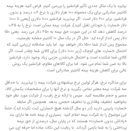
بیایید با یک مثال عددی تأثیر فرانشیز را بررسی کنیم. فرض کنید هزینه بیمه
کانتینر صادراتی برای یک محموله ۱۰۰ هزار دلاری با نرخ ۰٫۶ درصد و بدون
فرانشیز، برابر ۶۰۰ دلار است. اگر بپذیرید فرانشیز ۱۰۰۰ دلاری (یعنی تا ۱۰۰۰
دلار خسارت را خودتان تقبل کنید)، شرکت بیمه ممکن است نرخ را به ۰٫۴۵
درصد کاهش دهد که در این صورت حق بیمه به ۴۵۰ دلار می رسد. یعنی ۱۵۰
دلار پس انداز کرده اید. حال اگر در یک سال ۱۰ کانتینر مشابه بفرستید،
مجموع پس انداز شما ۱۵۰۰ دلار خواهد بود. اما باید صادقانه ارزیابی کنید که
احتمال خسارت های کوچک (زیر ۱۰۰۰ دلار) برای کالای شما چقدر است. اگر
کالای شما شکننده است و احتمال خردشدن جزیی زیاد وجود دارد، فرانشیز
بالا به ضرر شما تمام می شود. اما برای کالاهای مقاوم، فرانشیز یک روش
عالی برای کاهش هزینه بیمه کانتینر صادراتی است.
برای مذاکره نرخ، هرگز اولین نرخ پیشنهادی شرکت بیمه را نپذیرید. با حداقل
سه شرکت بیمه معتبر تماس بگیرید و نرخ آنها را برای مشخصات یکسان کالا،
مسیر و حجم مقایسه کنید. سپس با ارائه نرخ رقیب، از شرکت مورد نظر خود
بخواهید تخفیف وفاداری یا تخفیف حجمی بدهد. همچنین اگر سابقه
خسارت پایینی دارید (در دو سال گذشته هیچ خسارتی ثبت نکرده اید)، حتماً
این موضوع را به شرکت بیمه اعلام کنید. بسیاری از بیمه نامه ها دارای بند
«پاداش بدون خسارت» هستند که در پایان سال، درصدی از حق بیمه
پرداختی را به شما بازمی گرداند. با رعایت این نکات ساده اما حرفه ای، می