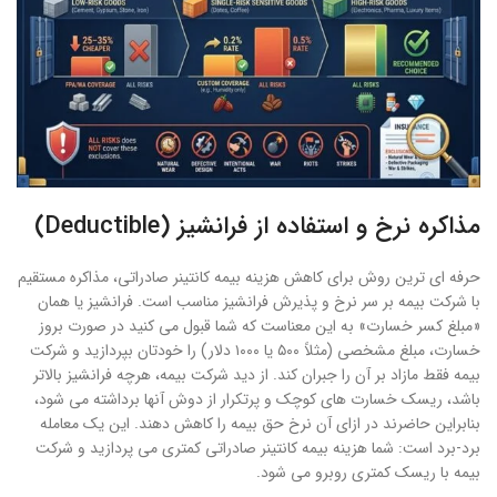
مذاکره نرخ و استفاده از فرانشیز (Deductible)
حرفه ای ترین روش برای کاهش هزینه بیمه کانتینر صادراتی، مذاکره مستقیم
با شرکت بیمه بر سر نرخ و پذیرش فرانشیز مناسب است. فرانشیز یا همان
«مبلغ کسر خسارت» به این معناست که شما قبول می کنید در صورت بروز
خسارت، مبلغ مشخصی (مثلاً ۵۰۰ یا ۱۰۰۰ دلار) را خودتان بپردازید و شرکت
بیمه فقط مازاد بر آن را جبران کند. از دید شرکت بیمه، هرچه فرانشیز بالاتر
باشد، ریسک خسارت های کوچک و پرتکرار از دوش آنها برداشته می شود،
بنابراین حاضرند در ازای آن نرخ حق بیمه را کاهش دهند. این یک معامله
برد-برد است: شما هزینه بیمه کانتینر صادراتی کمتری می پردازید و شرکت
بیمه با ریسک کمتری روبرو می شود.