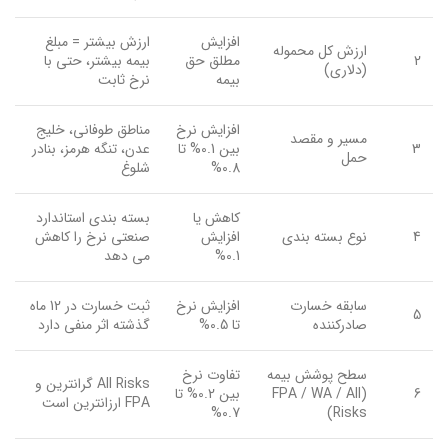
افزایش
ارزش بیشتر = مبلغ
ارزش کل محموله
2
مطلق حق
بیمه بیشتر، حتی با
(دلاری)
بیمه
نرخ ثابت
افزایش نرخ
مناطق طوفانی، خلیج
مسیر و مقصد
3
بین 0.1% تا
عدن، تنگه هرمز، بنادر
حمل
0.8%
شلوغ
کاهش یا
بسته بندی استاندارد
4
نوع بسته بندی
افزایش
صنعتی نرخ را کاهش
0.1%
می دهد
سابقه خسارت
افزایش نرخ
ثبت خسارت در 12 ماه
5
صادرکننده
تا 0.5%
گذشته اثر منفی دارد
سطح پوشش بیمه
تفاوت نرخ
All Risks گرانترین و
6
(FPA / WA / All
بین 0.2% تا
FPA ارزانترین است
0.7%
Risks)