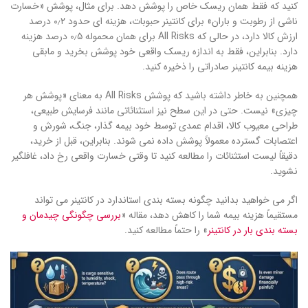
کنید که فقط همان ریسک خاص را پوشش دهد. برای مثال، پوشش «خسارت
ناشی از رطوبت و باران» برای کانتینر حبوبات، هزینه ای حدود ۰٫۲ درصد
ارزش کالا دارد، در حالی که All Risks برای همان محموله ۰٫۵ درصد هزینه
دارد. بنابراین، فقط به اندازه ریسک واقعی خود پوشش بخرید و مابقی
هزینه بیمه کانتینر صادراتی را ذخیره کنید.
همچنین به خاطر داشته باشید که پوشش All Risks به معنای «پوشش هر
چیزی» نیست. حتی در این سطح نیز استثنائاتی مانند فرسایش طبیعی،
طراحی معیوب کالا، اقدام عمدی توسط خود بیمه گذار، جنگ، شورش و
اعتصابات گسترده معمولاً پوشش داده نمی شوند. بنابراین، قبل از خرید،
دقیقاً لیست استثنائات را مطالعه کنید تا وقتی خسارت واقعی رخ داد، غافلگیر
نشوید.
اگر می‌ خواهید بدانید چگونه بسته‌ بندی استاندارد در کانتینر می‌ تواند
مستقیماً هزینه بیمه شما را کاهش دهد، مقاله «
بررسی چگونگی چیدمان و
بسته بندی بار در کانتینر
» را حتماً مطالعه کنید.