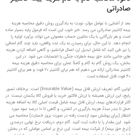
صادراتی
بعد از آشنایی با عوامل مؤثر، نوبت به یادگیری روش دقیق محاسبه هزینه
بیمه کانتینر صادراتی می رسد. خبر خوب این است که فرمول پایه بسیار ساده
است و هر بازرگانی با یک ماشین حساب معمولی می تواند برآورد اولیه را
انجام دهد. با این حال، برای رسیدن به یک عدد واقعی، باید چند گام اضافی
را نیز طی کنید که شامل تبدیل ارز، اعمال فرانشیز، و گاهی اضافه کردن هزینه
های جانبی مانند حق بیمه خطرات جنگی یا اعتصابات می شود. در این
بخش، یک روش گام به گام و کاملاً عملی برای محاسبه دقیق هزینه بیمه
کانتینر صادراتی ارائه می دهیم که هم برای کانتینر ۲۰ فوت و هم برای کانتینر
۴۰ فوت قابل استفاده است.
اولین گام، تعریف ارزش قابل بیمه (Insurable Value) است. برخلاف تصور
رایج، این ارزش همیشه با ارزش فاکتور خرید یا فروش کالا یکسان نیست. در
اکثر قراردادهای بیمه، ارزش قابل بیمه شامل قیمت اصلی کالا به اضافه هزینه
حمل تا بندر مبدأ، هزینه بارگیری در کشتی، و گاهی تا ۱۰ درصد سود مورد
انتظار (برای پوشش سود ازدست رفته در صورت بروز خسارت) محاسبه می
شود. این مقدار را با دقت ثبت کنید. گام دوم، دریافت نرخ نهایی درصدی
(نرخ حق بیمه) از شرکت بیمه است. این نرخ بر اساس عواملی که در بخش