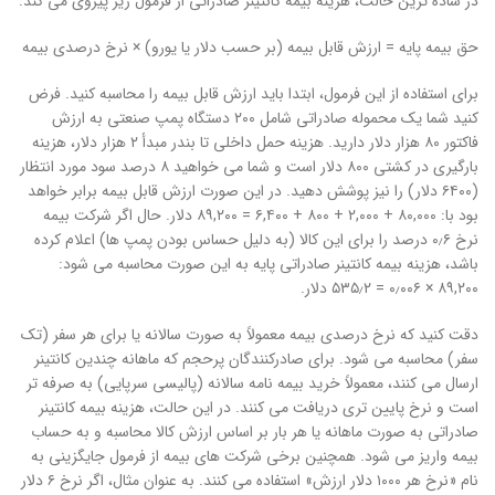
در ساده ترین حالت، هزینه بیمه کانتینر صادراتی از فرمول زیر پیروی می کند:
حق بیمه پایه = ارزش قابل بیمه (بر حسب دلار یا یورو) × نرخ درصدی بیمه
برای استفاده از این فرمول، ابتدا باید ارزش قابل بیمه را محاسبه کنید. فرض
کنید شما یک محموله صادراتی شامل ۲۰۰ دستگاه پمپ صنعتی به ارزش
فاکتور ۸۰ هزار دلار دارید. هزینه حمل داخلی تا بندر مبدأ ۲ هزار دلار، هزینه
بارگیری در کشتی ۸۰۰ دلار است و شما می خواهید ۸ درصد سود مورد انتظار
(۶۴۰۰ دلار) را نیز پوشش دهید. در این صورت ارزش قابل بیمه برابر خواهد
بود با: ۸۰,۰۰۰ + ۲,۰۰۰ + ۸۰۰ + ۶,۴۰۰ = ۸۹,۲۰۰ دلار. حال اگر شرکت بیمه
نرخ ۰٫۶ درصد را برای این کالا (به دلیل حساس بودن پمپ ها) اعلام کرده
باشد، هزینه بیمه کانتینر صادراتی پایه به این صورت محاسبه می شود:
۸۹,۲۰۰ × ۰٫۰۰۶ = ۵۳۵٫۲ دلار.
دقت کنید که نرخ درصدی بیمه معمولاً به صورت سالانه یا برای هر سفر (تک
سفر) محاسبه می شود. برای صادرکنندگان پرحجم که ماهانه چندین کانتینر
ارسال می کنند، معمولاً خرید بیمه نامه سالانه (پالیسی سرپایی) به صرفه تر
است و نرخ پایین تری دریافت می کنند. در این حالت، هزینه بیمه کانتینر
صادراتی به صورت ماهانه یا هر بار بر اساس ارزش کالا محاسبه و به حساب
بیمه واریز می شود. همچنین برخی شرکت های بیمه از فرمول جایگزینی به
نام «نرخ هر ۱۰۰۰ دلار ارزش» استفاده می کنند. به عنوان مثال، اگر نرخ ۶ دلار