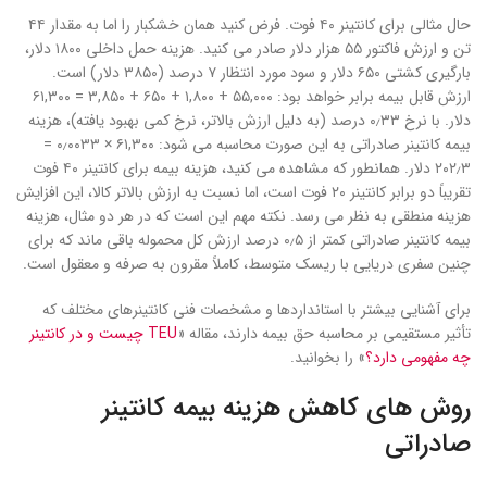
حال مثالی برای کانتینر ۴۰ فوت. فرض کنید همان خشکبار را اما به مقدار ۴۴
تن و ارزش فاکتور ۵۵ هزار دلار صادر می کنید. هزینه حمل داخلی ۱۸۰۰ دلار،
بارگیری کشتی ۶۵۰ دلار و سود مورد انتظار ۷ درصد (۳۸۵۰ دلار) است.
ارزش قابل بیمه برابر خواهد بود: ۵۵,۰۰۰ + ۱,۸۰۰ + ۶۵۰ + ۳,۸۵۰ = ۶۱,۳۰۰
دلار. با نرخ ۰٫۳۳ درصد (به دلیل ارزش بالاتر، نرخ کمی بهبود یافته)، هزینه
بیمه کانتینر صادراتی به این صورت محاسبه می شود: ۶۱,۳۰۰ × ۰٫۰۰۳۳ =
۲۰۲٫۳ دلار. همانطور که مشاهده می کنید، هزینه بیمه برای کانتینر ۴۰ فوت
تقریباً دو برابر کانتینر ۲۰ فوت است، اما نسبت به ارزش بالاتر کالا، این افزایش
هزینه منطقی به نظر می رسد. نکته مهم این است که در هر دو مثال، هزینه
بیمه کانتینر صادراتی کمتر از ۰٫۵ درصد ارزش کل محموله باقی ماند که برای
چنین سفری دریایی با ریسک متوسط، کاملاً مقرون به صرفه و معقول است.
برای آشنایی بیشتر با استانداردها و مشخصات فنی کانتینرهای مختلف که
تأثیر مستقیمی بر محاسبه حق بیمه دارند، مقاله «
TEU چیست و در کانتینر
چه مفهومی دارد؟
» را بخوانید.
روش های کاهش هزینه بیمه کانتینر
صادراتی