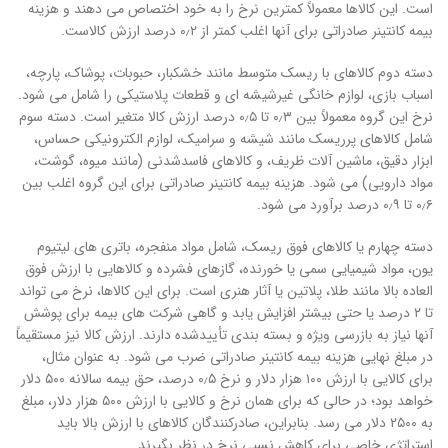
است. این کالاها معمولاً کمترین نرخ را به خود اختصاص می دهند و هزینه
بیمه کانتینر صادراتی برای آنها اغلب کمتر از ۰٫۲ درصد ارزش کالاست.
دسته دوم کالاهای با ریسک متوسط مانند خشکبار، حبوبات، پوشاک، پارچه،
اسباب بازی، لوازم خانگی غیرشیشه ای و قطعات پلاستیکی را شامل می شود.
نرخ این گروه معمولاً بین ۰٫۳ تا ۰٫۵ درصد ارزش کالا متغیر است. دسته سوم
شامل کالاهای پرریسک مانند شیشه و سرامیک، لوازم الکترونیکی حساس،
ابزار دقیق، ماشین آلات ظریف، و کالاهای فاسدشدنی (مانند میوه، گوشت،
مواد دارویی) می شود. هزینه بیمه کانتینر صادراتی برای این گروه اغلب بین
۰٫۶ تا ۰٫۹ درصد برآورد می شود.
دسته چهارم یا کالاهای فوق ریسک، شامل مواد منفجره، باتری های لیتیوم
یون، مواد شیمیایی سمی یا خورنده، گازهای فشرده و کالاهایی با ارزش فوق
العاده بالا مانند طلا، پلاتین یا آثار هنری است. برای این کالاها، نرخ می تواند
تا ۲ درصد یا حتی بیشتر افزایش یابد و گاهی شرکت های بیمه برای پوشش
آنها نیاز به بازرسی ویژه و بسته بندی تأییدشده دارند. ارزش کالا نیز مستقیماً
در مبلغ نهایی هزینه بیمه کانتینر صادراتی ضرب می شود. به عنوان مثال،
برای کالایی با ارزش ۱۰۰ هزار دلار و نرخ ۰٫۵ درصد، حق بیمه سالانه ۵۰۰ دلار
خواهد بود؛ در حالی که برای همان نرخ و کالایی با ارزش ۵۰۰ هزار دلار، مبلغ
به ۲۵۰۰ دلار می رسد. بنابراین، صادرکنندگان کالاهای با ارزش بالا باید
استراتژی خاصی برای کاهش نسبی نرخ در نظر بگیرند.