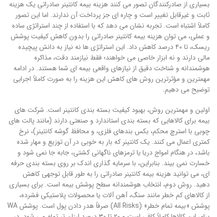
بسیاری از صادرکنندگان تصور می کنند هزینه بیمه کانتینر صادراتی یک هزینه
ثابت و غیرقابل تغییر است و چاره ای جز پرداخت آن ندارند. اما این تصور
کاملاً اشتباه است. تجربه نشان می دهد که با استفاده از چند استراتژی ساده
و عملی، می توان هزینه بیمه کانتینر صادراتی را بدون کاهش کیفیت پوشش
ریسک، تا ۴۰ درصد کاهش داد. این استراتژی ها نه نیاز به دانش پیچیده
مالی دارند و نه ابزار خاصی می خواهند؛ فقط نیازمند دقت، مذاکره
هوشمندانه و شناخت دقیق از نیازهای واقعی بیمه ای شما هستند. در ادامه
مهمترین و مؤثرترین روش های کاهش این هزینه را به صورت کاملاً اجرایی
توضیح می دهیم.
اولین و مهمترین روش، بهبود کیفیت بسته بندی کانتینر است. شرکت های
بیمه برای کالاهایی که بسته بندی استاندارد و صنعتی دارند (مانند پالت های
چوبی با استرچ محکم، بکس بندهای فلزی، و محافظ گوشه کانتینر)، نرخ
کمتری اعمال می کنند. یک کانتینر که بار به خوبی در آن توزیع و مهار شده
باشد، در هنگام امواج دریا یا ترمزهای ناگهانی کشتی، جابه جا نمی شود و
خسارت نمی بیند. بنابراین، با سرمایه گذاری اندک بر روی بسته بندی حرفه
ای، می توانید هزینه بیمه کانتینر صادراتی را به طور قابل توجهی کاهش
دهید. روش دوم، انتخاب هوشمندانه سطح پوشش بیمه است. برای بسیاری
از کالاهای کم خطر مانند سنگ، آهن آلات یا محصولات پلاستیکی فشرده،
پوشش «بیمه تمام خطر» (All Risks) صرفاً هدر دادن پول است. پوشش WA
برای این کالاها کاملاً کافی است و ۲۰ تا ۳۰ درصد ارزان تر تمام می شود. در