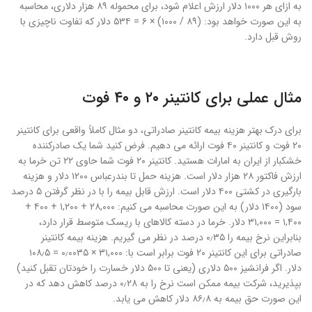
به ازای هر ۱۰۰۰ دلار ارزش اعلام شود، برای محموله ۸۹ هزار دلاری، محاسبه
به این صورت خواهد بود: (۸۹ / ۱۰۰۰) × ۶ = ۵۳۴ دلار که تفاوت ناچیزی با
روش قبل دارد.
مثال عملی برای کانتینر ۲۰ و ۴۰ فوت
برای درک بهتر هزینه بیمه کانتینر صادراتی، دو مثال کاملاً واقعی برای کانتینر
۲۰ فوت و کانتینر ۴۰ فوت ارائه می دهیم. فرض کنید شما یک صادرکننده
خشکبار از ایران به امارات هستید. کانتینر ۲۰ فوت شما حاوی ۲۲ تن خرما به
ارزش فاکتور ۲۸ هزار دلار است. هزینه حمل تا بندرعباس ۱۲۰۰ دلار و هزینه
بارگیری در کشتی ۴۰۰ دلار است. ارزش قابل بیمه را با در نظر گرفتن ۵ درصد
سود (۱۴۰۰ دلار) به این صورت محاسبه می کنیم: ۲۸,۰۰۰ + ۱,۲۰۰ + ۴۰۰ +
۱,۴۰۰ = ۳۱,۰۰۰ دلار. خرما در دسته کالاهای با ریسک متوسط قرار دارد،
بنابراین نرخ بیمه را ۰٫۳۵ درصد در نظر می گیریم. هزینه بیمه کانتینر
صادراتی برای این کانتینر ۲۰ فوت برابر است با: ۳۱,۰۰۰ × ۰٫۰۰۳۵ = ۱۰۸٫۵
دلار. اگر فرانشیز ۵۰۰ دلاری (یعنی تا ۵۰۰ دلار خسارت را خودتان تقبل کنید)
بپذیرید، شرکت بیمه ممکن است نرخ را به ۰٫۲۸ درصد کاهش دهد که در
این صورت حق بیمه به ۸۶٫۸ دلار کاهش می یابد.