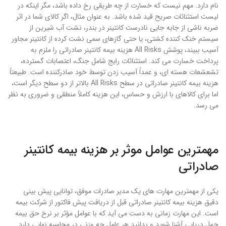
نام دارد. مهم نیست که خسارت از چه طریقی رخ داده باشد، مگر اینکه در
لیست استثنائات صریح قید شده باشد. به عنوان مثال، اگر کالای شما در اثر
ضربه ناشی از جابه جایی نادرست کانتینر در بندر، نشت آب شیرین از
سیستم خنک کننده کشتی، یا حتی گازهای سمی نشت کرده از کانتینر مجاور
آسیب ببیند، پوشش All Risks هزینه بیمه کانتینر صادراتی را ملزم به
پرداخت خسارت می کند. استثنائات رایج شامل جنگ، اعتصابات گسترده،
تشعشعات هسته ای، و عمداً آسیب زدن توسط خود صادرکننده است. طبیعتاً
هزینه بیمه کانتینر صادراتی در سطح All Risks بالاتر از دو سطح دیگر است،
اما برای کالاهای با ارزش و حساس، این هزینه کاملاً منطقی و ضروری به نظر
می رسد.
مهمترین عوامل موثر بر هزینه بیمه کانتینر
صادراتی
یکی از مهمترین مهارت های یک مدیر صادرات موفق، توانایی پیش بینی
دقیق هزینه بیمه کانتینر صادراتی قبل از دریافت پیش فاکتور از شرکت بیمه
است. این مهارت زمانی به دست می آید که با عوامل مؤثر بر نرخ حق بیمه
حمل دریایی آشنا شوید و بدانید هر عامل چه وزنی در محاسبه نهایی دارد.