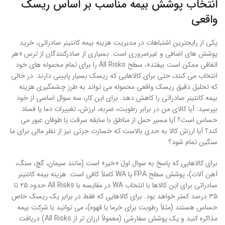
انتخاب پوشش بیمه مناسب بر اساس ریسک
واقعی
یکی از رایجترین اشتباهات در مدیریت هزینه بیمه کانتینر صادراتی، خرید
پوشش های اضافی و غیرضروری است. بسیاری از صادرکنندگان از ترس «هر
اتفاقی ممکن است بیفتد»، سطح All Risks را برای تمام محموله های خود
انتخاب می کنند، حتی برای کالاهایی که ریسک بسیار پایینی دارند. در حالی
که تحلیل دقیق ریسک واقعی محموله می تواند به طرز چشمگیری هزینه
بیمه کانتینر صادراتی را کاهش دهد. برای این کار، سه سوال اساسی از خود
بپرسید: آیا کالای من در برابر رطوبت، ضربه، لرزش، تغییرات دما یا فساد
حساس است؟ آیا مسیر حمل از مناطق با سابقه سرقت یا طوفان عبور می
کند؟ آیا ارزش کالا به حدی بالاست که خسارت جزئی نیز از نظر مالی برای ما
سنگین تمام شود؟
برای کالاهایی که پاسخ به سوال اول «خیر» است (مانند سیمان، گچ، سنگ،
آهن آلات)، پوشش سطح FPA یا WA کاملاً کافی است. هزینه بیمه کانتینر
صادراتی برای این کالاها با انتخاب WA در مقایسه با All Risks حدود ۲۵ تا
۳۵ درصد کمتر خواهد بود. برای کالاهایی که فقط در برابر یک ریسک خاص
حساس هستند (مثلاً رطوبت برای خرما یا قهوه)، می توانید با شرکت بیمه
مذاکره کنید و یک پوشش سفارشی (معمولاً ارزان تر از All Risks) دریافت