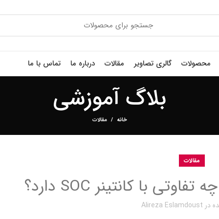
محصولات
گالری تصاویر
مقالات
درباره ما
تماس با ما
بلاگ آموزشی
خانه
مقالات
مقالات
ه در
Alireza Eslamdoust