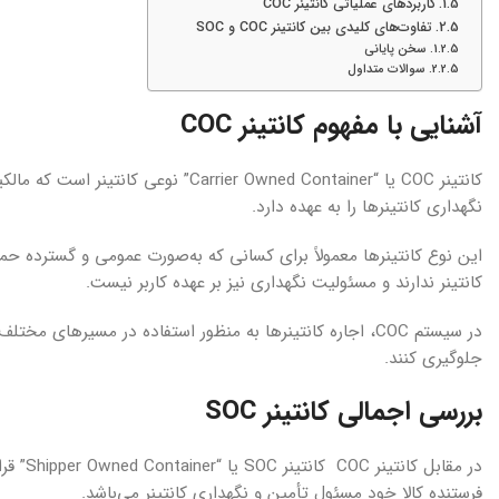
کاربردهای عملیاتی کانتینر COC
تفاوت‌های کلیدی بین کانتینر COC و SOC
سخن پایانی
سوالات متداول
آشنایی با مفهوم کانتینر
COC
کانتینر COC یا “er Owned Container
نگهداری کانتینرها را به عهده دارد.
این نوع کانتینرها معمولاً برای کسانی که به‌صورت عمومی و گسترده حمل 
کانتینر ندارند و مسئولیت نگهداری نیز بر عهده کاربر نیست.
در سیستم COC، اجاره کانتینرها به منظور استفاده در مسیرهای
جلوگیری کنند.‌
بررسی اجمالی کانتینر
SOC
در مقاب
فرستنده کالا خود مسئول تأمین و نگهداری کانتینر می‌باشد.