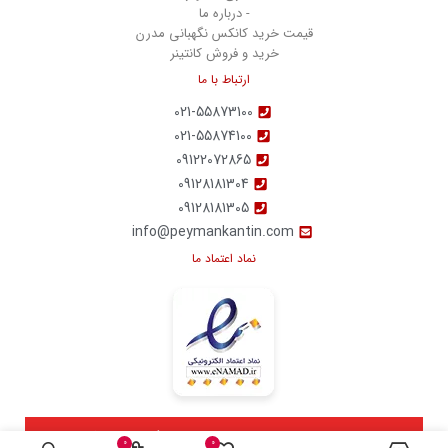
- درباره ما
قیمت خرید کانکس نگهبانی مدرن
خرید و فروش کانتینر
ارتباط با ما
021-55873100
021-55874100
09122072865
09128181304
09128181305
info@peymankantin.com
نماد اعتماد ما
تمامی حقوق این سایت متعلق به
پیمان کانتین
میباشد.
0
0