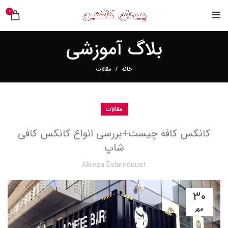
0
بلاگ آموزشی
خانه
مقالات
مقالات
کانکس کافه چیست+بررسی انواع کانکس کافی
شاپ
Alireza Eslamdoust
30
مهر