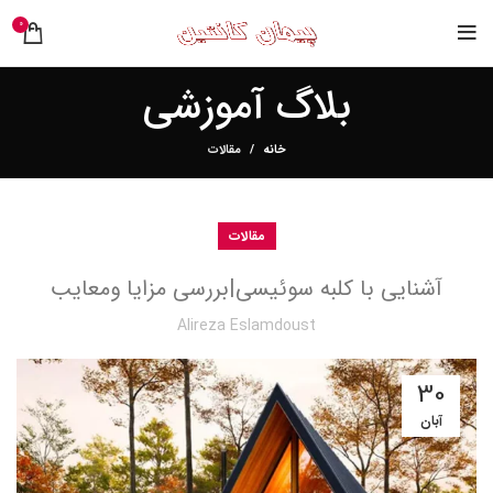
0
بلاگ آموزشی
خانه
مقالات
مقالات
آشنایی با کلبه سوئیسی|بررسی مزایا ومعایب
Alireza Eslamdoust
30
آبان