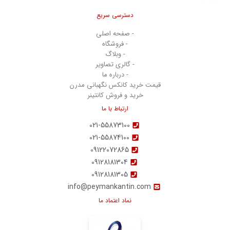
دسترسی سریع
- صفحه اصلی
- فروشگاه
- وبلاگ
- گالری تصاویر
- درباره ما
قیمت خرید کانکس نگهبانی مدرن
خرید و فروش کانتینر
ارتباط با ما
021-55873100
021-55874100
09122072865
09128181304
09128181305
info@peymankantin.com
نماد اعتماد ما