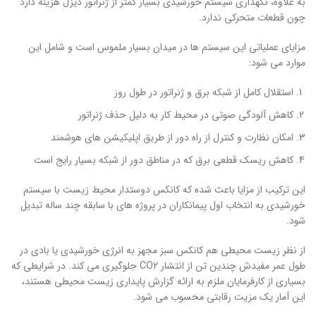
به علاوه، نگهداری سیستم خورشیدی بسیار کمتر از ژنراتور دیزل هزینه دارد
چون قطعات متحرکی ندارد.
مزایای عملیاتی این سیستم ها در میدان بسیار ملموس است و شامل این
موارد می شود:
استقلال کامل از شبکه برق و ژنراتور در طول روز
کاهش آلودگی صوتی در محیط کار به دلیل حذف ژنراتور
امکان نظارت و کنترل از راه دور از طریق اپلیکیشن های هوشمند
کاهش ریسک قطعی برق که در مناطق دور از شبکه بسیار رایج است
این ترکیب از مزایا باعث شده که کانکس دوستدار محیط زیست با سیستم
خورشیدی به انتخاب اول پیمانکاران در پروژه های با سابقه چند ساله تبدیل
شود.
از نظر زیست محیطی هم کانکس سبز مجهز به انرژی خورشیدی یا بادی در
طول عمر مفیدش چندین تن از انتشار CO2 جلوگیری می کند. در شرایطی که
بسیاری از کارفرمایان ملزم به ارائه گزارش پایداری زیست محیطی هستند،
این آمار یک مزیت رقابتی محسوب می شود.