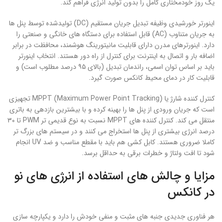
یک روز خودمختاری کامل را بدون تولید انرژی فراهم کند.
اینورتر خورشیدی وظیفه تبدیل جریان مستقیم (DC) تولیدشده توسط پنل ها
به جریان متناوب (AC) قابل استفاده برای دستگاه های خانگی و صنعتی را
دارد. اینورترهای مدرن دارای قابلیت مانیتورینگ هوشمند، محافظت در برابر
اضافه بار و اتصال به اینترنت برای کنترل از راه دور هستند. انتخاب اینورتر
باید بر اساس توان اسمی، راندمان تبدیل (بالای ۹۵ درصد مطلوب است) و
قابلیت کار در دمای محیط کانکس صورت گیرد.
کنترل کننده شارژ یا MPPT (Maximum Power Point Tracking) تجهیزی
است که جریان ورودی از پنل ها را بهینه کرده و با بیشترین بازدهی به باتری
منتقل می کند. کنترل کننده های MPPT نسبت به نوع قدیمی تر PWM تا ۳۰
درصد انرژی بیشتری از پنل ها استخراج می کنند و در سیستم های بزرگ تر
کاملا ضروری هستند. کابل کشی هم باید با مقطع مناسب و ضد UV انجام
شود تا افت ولتاژ و خطرات برقی به حداقل برسد.
مزایا و چالش های استفاده از انرژی های نو
در کانکس
هر فناوری جدیدی جنبه های مثبت و منفی خودش را دارد و یکپارچه سازی