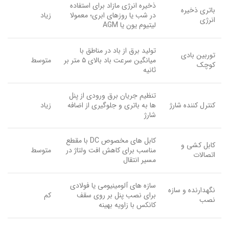
ذخیره انرژی مازاد برای استفاده
باتری ذخیره
در شب یا روزهای ابری؛ معمولا
زیاد
انرژی
لیتیوم یون یا AGM
تولید برق از باد در مناطق با
توربین بادی
میانگین سرعت باد بالای ۵ متر بر
متوسط
کوچک
ثانیه
تنظیم جریان برق ورودی از پنل
کنترل کننده شارژ
ها به باتری و جلوگیری از اضافه
زیاد
شارژ
کابل های مخصوص DC با مقطع
کابل کشی و
مناسب برای کاهش افت ولتاژ در
متوسط
اتصالات
مسیر انتقال
سازه های آلومینیومی یا فولادی
نگهدارنده و سازه
برای نصب پنل بر روی سقف
کم
نصب
کانکس با زاویه بهینه