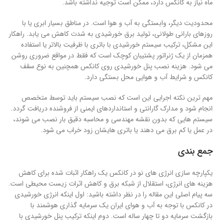
ماه نیاز به کانکس دارد، ممکن است توجیه نداشته باشد.
محدودیت دیگر، وابستگی به آب و هوا است. در مناطق بسیار ابری یا با
روزهای بارانی طولانی، تولید برق خورشیدی به شدت کاهش می یابد. راهکار
این مشکل، ترکیب سیستم خورشیدی با باتری با ظرفیت بالاتر یا استفاده
همزمان از یک ژنراتور پشتیبان کوچک است که فقط در مواقع ضروری روشن
می شود. هزینه نصب پنل خورشیدی روی کانکس همچنین به نوع سقف
کانکس و شرایط آب و هوایی محل بستگی دارد.
مهم ترین نکته اجرایی این است که نصب سیستم باید توسط متخصص
انجام شود و مدارک گارانتی و استانداردهای ایمنی از فروشنده دریافت گردد.
سیستم هایی که بدون نقشه مهندسی و محاسبه دقیق بار نصب می شوند،
در عمل یا کم برق می دهند یا باتری هایشان زود خراب می شود.
جمع بندی
یکپارچه سازی انرژی های نو در کانکس یک راهکار اثبات شده برای کاهش
هزینه های انرژی، استقلال از شبکه برق و کاهش اثرات زیست محیطی است.
سه پیام اصلی این مقاله را در نظر داشته باشید: اول اینکه انرژی خورشیدی
در کانکس با توجه به آب و هوای ایران یک سرمایه گذاری هوشمند با
بازگشت سرمایه دو تا چهار ساله است. دوم اینکه ترکیب پنل خورشیدی با