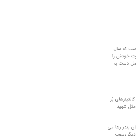
است که سال
اوت خودش را
امل دست به
نتینرهای پُر
 مثل شهید
ان بندر رها می
 دیگر رسوب