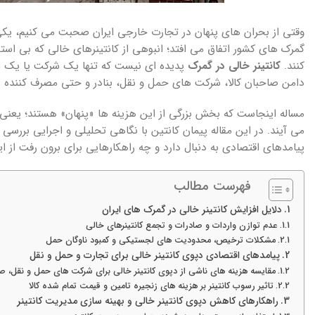
وقتی از بحران های پنهان در تجارت خارجی ایران صحبت می کنیم، یکی
گمرک های کشور اتفاق می افتد؛ انبوهی از کانتینرهای خالی که بی استف
کنند.
کانتینر خالی در گمرک
پدیده ای نیست که تنها یک شرکت یا یک محم
دامن صاحبان کالا، شرکت های حمل و نقل، بنادر و حتی مصرف کننده نه
مساله اینجاست که بخش بزرگی از این هزینه ها «پنهان» هستند؛ یعنی 
می آیند. در این مقاله پیمان کانتین با نگاهی تحلیلی و اجرایی بررسی
پیامدهای اقتصادی به دنبال دارد و چه راهکارهایی برای برون رفت از ا
فهرست مطالب
دلایل افزایش کانتینر خالی در گمرک های ایران
عدم توازن واردات و صادرات و تجمع کانتینرهای خالی
مشکلات ترخیص، محدودیت های لجستیکی و کمبود ناوگان حمل
پیامدهای اقتصادی دپوی کانتینر خالی برای تجارت و حمل و نقل
مقایسه هزینه های ناشی از دپوی کانتینر خالی برای شرکت های حمل و نقل، صاحب
تاثیر رسوب کانتینر بر هزینه های زنجیره تامین و قیمت تمام شده کالا
راهکارهای کاهش دپوی کانتینر خالی و بهینه سازی مدیریت کانتینر