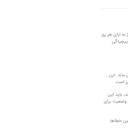
ه ازای هر روز
 پیچیدگی
 ماند. این
ر است.
، باید این
ن وضعیت برای
رین خطاها